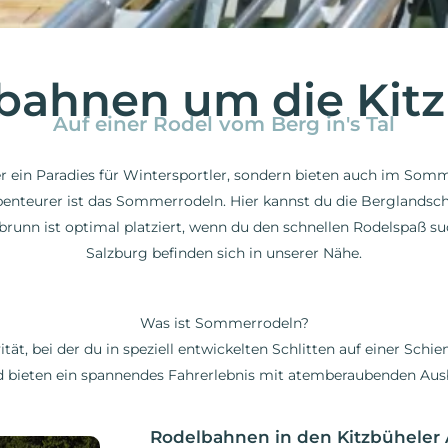
ahnen um die Kitz
Auf einer Rodel vom Berg in's Tal
r ein Paradies für Wintersportler, sondern bieten auch im Somm
benteurer ist das Sommerrodeln. Hier kannst du die Berglandsc
rbrunn ist optimal platziert, wenn du den schnellen Rodelspaß 
Salzburg befinden sich in unserer Nähe.
Was ist Sommerrodeln?
ät, bei der du in speziell entwickelten Schlitten auf einer Schi
nd bieten ein spannendes Fahrerlebnis mit atemberaubenden Ausb
Rodelbahnen in den Kitzbüheler