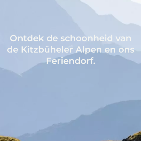
Ontdek de schoonheid van
de Kitzbüheler Alpen en ons
Feriendorf.