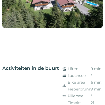
Activiteiten in de buurt
Liften
9 min.
Lauchsee
*
Bike area
6 min.
Fieberbrunn
9 min.
Pillersee
*
Timoks
21