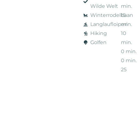
Wilde Welt
min.
Winterrodelbaan
15
Langlaufloipen
min.
Hiking
10
Golfen
min.
0 min.
0 min.
25
min.
* te voet
Centrum
3
Fieberbrunn
min.
Handige
Supermarkt
2
informatie
Ski- &
min.
Fietsverhuur
9
Treinstation
min.