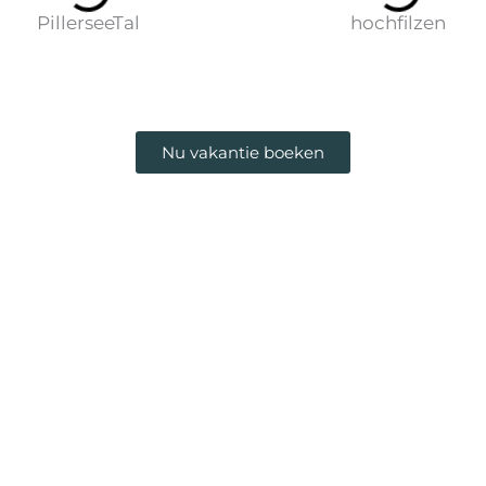
Nu vakantie boeken
Feriendorf Wallenburg
Reith 2a
6391 Fieberbrunn
Tirol
NU BOEKEN